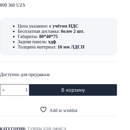
899 360
UZS
Цена указанно:
с учётом НДС
Бесплатная доставка:
более 2 шт.
Габариты:
80*40*75
Задняя панель:
хдф
Толщина материал:
16 мм ЛДСП
Доступно для предзаказа
Количество
В корзину
товара
Тумба
для
посуды
Add to wishlist
КАТЕГОРИЯ:
ТУМБЫ ДЛЯ ОФИСА